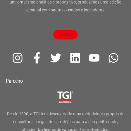
um jornalismo analítico e propositivo, produzimos uma edição
semanal com pautas ousadas e inovadoras.
ASSINE
I
F
T
L
Y
W
n
a
w
i
o
h
s
c
i
n
u
a
Parceiro
t
e
t
k
t
t
a
b
t
e
u
s
g
o
e
d
b
a
Desde 1990, a TGI tem desenvolvido uma metodologia própria de
r
o
r
i
e
p
consultoria em gestão estratégica para a competitividade,
atendendo clientes de vários portes e atividades.