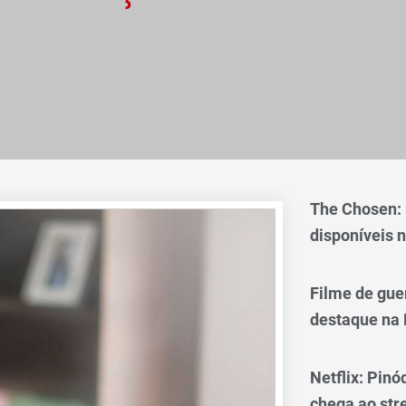
The Chosen:
disponíveis n
Filme de gue
destaque na 
Netflix: Pinó
chega ao st