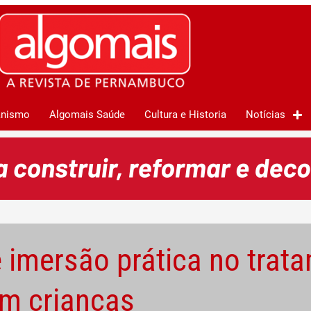
anismo
Algomais Saúde
Cultura e Historia
Notícias
 imersão prática no trat
em crianças