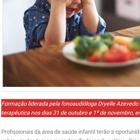
Formação liderada pela fonoaudióloga Dryelle Azevedo 
terapêutica nos dias 31 de outubro e 1º de novembro,
Profissionais da área de saúde infantil terão a oportu