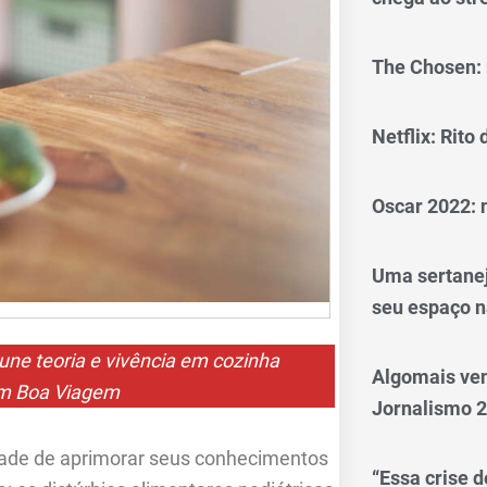
The Chosen: 
Netflix: Rito
Oscar 2022: 
Uma sertanej
seu espaço n
une teoria e vivência em cozinha
Algomais ve
 em Boa Viagem
Jornalismo 
nidade de aprimorar seus conhecimentos
“Essa crise d