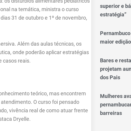
: os distúrbios alimentares pediátricos
superior e bá
onal na temática, ministra o curso
estratégia”
dias 31 de outubro e 1º de novembro,
Pernambuco 
maior edição
ersiva. Além das aulas técnicas, os
utica, onde poderão aplicar estratégias
Bares e res
e casos reais.
projetam aum
dos Pais
conhecimento teórico, mas encontrem
Mulheres av
o atendimento. O curso foi pensado
pernambucan
do, vivência real de como atuar frente
barreiras
staca Dryelle.