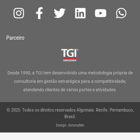
I
F
T
L
Y
W
n
a
w
i
o
h
s
c
i
n
u
a
Parceiro
t
e
t
k
t
t
a
b
t
e
u
s
g
o
e
d
b
a
Desde 1990, a TGI tem desenvolvido uma metodologia própria de
r
o
r
i
e
p
consultoria em gestão estratégica para a competitividade,
atendendo clientes de vários portes e atividades.
a
k
n
p
m
-
© 2025. Todos os direitos reservados Algomais. Recife. Pernambuco,
f
Brasil.
Design: AntenaNet