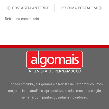
Anterior
Pró
POSTAGEM ANTERIOR
PRÓXIMA POSTAGEM
Deixe seu comentário
Fundada em 2006, a Algomais é a Revista de Pernambuco. Com
um jornalismo analítico e propositivo, produzimos uma edição
semanal com pautas ousadas e inovadoras.