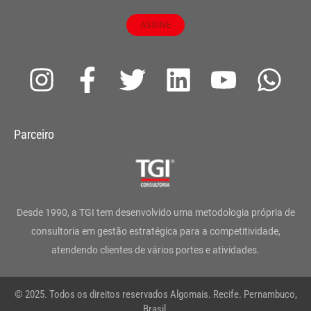
ASSINE
I
F
T
L
Y
W
n
a
w
i
o
h
s
c
i
n
u
a
Parceiro
t
e
t
k
t
t
a
b
t
e
u
s
g
o
e
d
b
a
Desde 1990, a TGI tem desenvolvido uma metodologia própria de
r
o
r
i
e
p
consultoria em gestão estratégica para a competitividade,
atendendo clientes de vários portes e atividades.
a
k
n
p
m
-
© 2025. Todos os direitos reservados Algomais. Recife. Pernambuco,
Brasil.