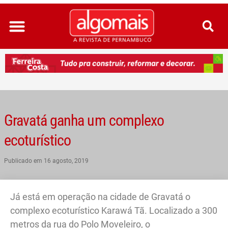
Ir
para
o
conteúdo
Gravatá ganha um complexo
ecoturístico
Publicado em
16 agosto, 2019
Já está em operação na cidade de Gravatá o
complexo ecoturístico Karawá Tã. Localizado a 300
metros da rua do Polo Moveleiro, o