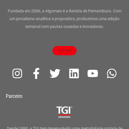
Fundada em 2006, a Algomais é a Revista de Pernambuco. Com
um jornalismo analítico e propositivo, produzimos uma edição
semanal com pautas ousadas e inovadoras.
ASSINE
I
F
T
L
Y
W
n
a
w
i
o
h
s
c
i
n
u
a
Parceiro
t
e
t
k
t
t
a
b
t
e
u
s
g
o
e
d
b
a
Desde 1990, a TGI tem desenvolvido uma metodologia própria de