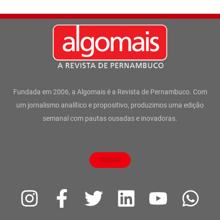
Fundada em 2006, a Algomais é a Revista de Pernambuco. Com
um jornalismo analítico e propositivo, produzimos uma edição
semanal com pautas ousadas e inovadoras.
ASSINE
I
F
T
L
Y
W
n
a
w
i
o
h