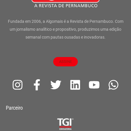
Fundada em 2006, a Algomais é a Revista de Pernambuco. Com
um jornalismo analítico e propositivo, produzimos uma edição
semanal com pautas ousadas e inovadoras.
ASSINE
I
F
T
L
Y
W
n
a
w
i
o
h
s
c
i
n
u
a
Parceiro
t
e
t
k
t
t
a
b
t
e
u
s