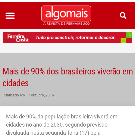
Ir
para
o
conteúdo
Mais de 90% dos brasileiros viverão em
cidades
Publicado em
17 outubro, 2016
Mais de 90% da população brasileira viverá em
cidades no ano de 2030, segundo previsão
divulgada nesta segunda-feira (17) pela