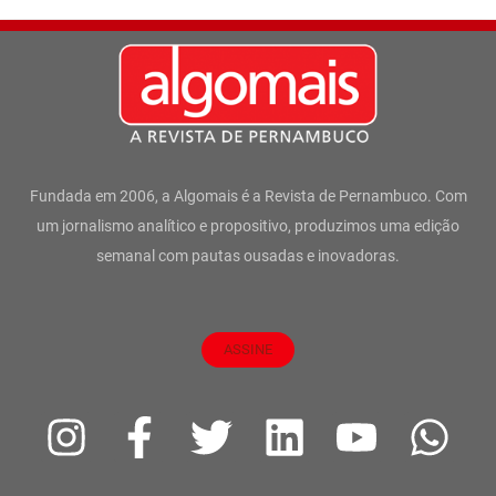
Fundada em 2006, a Algomais é a Revista de Pernambuco. Com
um jornalismo analítico e propositivo, produzimos uma edição
semanal com pautas ousadas e inovadoras.
ASSINE
I
F
T
L
Y
W
n
a
w
i
o
h