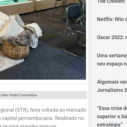
The Chosen: 
Netflix: Rito
Oscar 2022: 
Uma sertanej
seu espaço n
Algomais ve
Jornalismo 
no Mar Hotel Convention
“Essa crise d
gional (STR), feira voltada ao mercado
superior e bá
a capital pernambucana. Realizado no
estratégia”
 e reunirá grandes marcas,