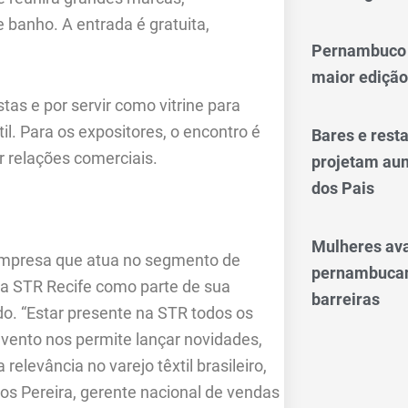
banho. A entrada é gratuita,
Pernambuco 
maior edição
tas e por servir como vitrine para
il. Para os expositores, o encontro é
Bares e res
 relações comerciais.
projetam aum
dos Pais
Mulheres av
empresa que atua no segmento de
pernambucan
da STR Recife como parte de sua
barreiras
o. “Estar presente na STR todos os
vento nos permite lançar novidades,
elevância no varejo têxtil brasileiro,
los Pereira, gerente nacional de vendas