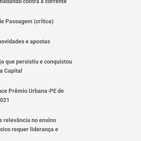
nadando contra a corrente
 de Passagem (crítica)
novidades e apostas
a que persistiu e conquistou
a Capital
nce Prêmio Urbana-PE de
2021
e relevância no ensino
sico requer liderança e