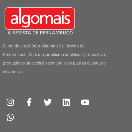
Fundada em 2006, a Algomais é a Revista de
Pernambuco. Com um jornalismo analítico e propositivo,
produzimos uma edição semanal com pautas ousadas e
inovadoras.
I
W
F
T
L
Y
n
h
a
w
i
o
s
a
c
i
n
u
t
t
e
t
k
t
a
s
b
t
e
u