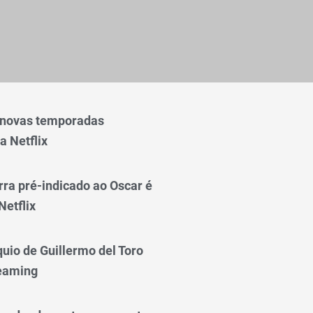
 novas temporadas
a Netflix
rra pré-indicado ao Oscar é
Netflix
quio de Guillermo del Toro
reaming