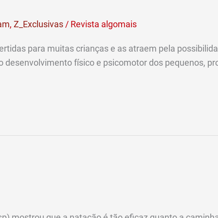
ram
,
Z_Exclusivas
/
Revista algomais
ertidas para muitas crianças e as atraem pela possibilid
 no desenvolvimento físico e psicomotor dos pequenos, 
p) mostrou que a natação é tão eficaz quanto a caminha