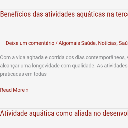
Benefícios das atividades aquáticas na terc
Benefícios
das
atividades
aquáticas
Deixe um comentário
/
Algomais Saúde
,
Notícias
,
Saú
na
terceira
Com a vida agitada e corrida dos dias contemporâneos,
idade
alcançar uma longevidade com qualidade. As atividades
praticadas em todas
Read More »
Atividade aquática como aliada no desenvo
Atividade
aquática