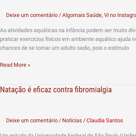
como
aliada
Deixe um comentário
/
Algomais Saúde
,
Vi no Instag
no
desenvolvimento
As atividades aquáticas na infância podem ser muito div
psicomotor
praticar exercícios físicos em ambiente aquático ajuda
das
chances de se tornar um adulto sadio, pois o estímulo
crianças
Read More »
Natação é eficaz contra fibromialgia
Natação
é
eficaz
contra
Deixe um comentário
/
Notícias
/
Claudia Santos
fibromialgia
Um estudo da Universidade Federal de São Paulo (Unifes