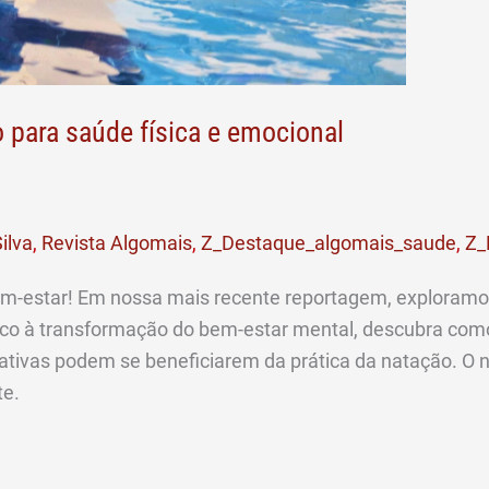
o para saúde física e emocional
ilva
,
Revista Algomais
,
Z_Destaque_algomais_saude
,
Z_
-estar! Em nossa mais recente reportagem, exploramos
ico à transformação do bem-estar mental, descubra como
tivas podem se beneficiarem da prática da natação. O no
te.