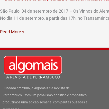
no
Recife
São Paulo, 04 de setembro de 2017 – Os Vinhos do Alentejo
na
No dia 11 de setembro, a partir das 17h, no Transaméric
próxima
semana
Read More »
Fundada em 2006, a Algomais é a Revista de
Pernambuco. Com um jornalismo analítico e propositivo,
produzimos uma edição semanal com pautas ousadas e