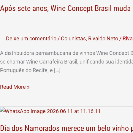
Após sete anos, Wine Concept Brasil muda 
anos,
Wine
Concept
Brasil
Deixe um comentário
/
Colunistas
,
Rivaldo Neto
/
Riva
muda
de
A distribuidora pernambucana de vinhos Wine Concept B
nome
se chamar Wine Garrafeira Brasil, unificando sua ident
e
Português do Recife, e […]
passa
a
Read More »
se
chamar
Dia
Wine
dos
Garrafeira
Dia dos Namorados merece um belo vinho p
Namorados