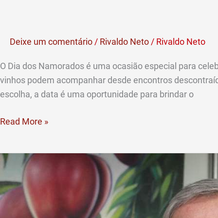
merece
um
belo
Deixe um comentário
/
Rivaldo Neto
/
Rivaldo Neto
vinho
para
O Dia dos Namorados é uma ocasião especial para celebra
brindar
vinhos podem acompanhar desde encontros descontraídos
o
escolha, a data é uma oportunidade para brindar o
amor
Read More »
“Vinhos
estrangeiros
são
contrabandeados
numa