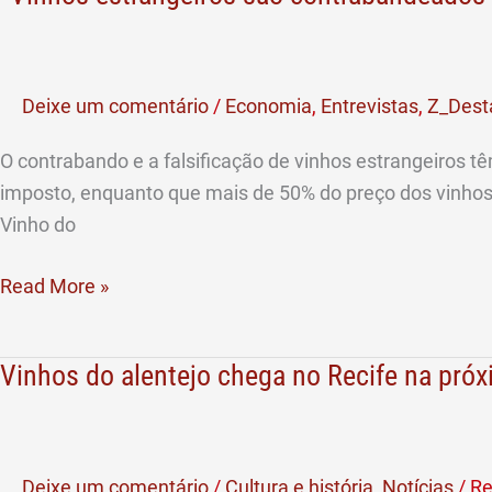
Deixe um comentário
/
Economia
,
Entrevistas
,
Z_Dest
O contrabando e a falsificação de vinhos estrangeiros t
imposto, enquanto que mais de 50% do preço dos vinhos 
Vinho do
Read More »
Vinhos do alentejo chega no Recife na pr
Vinhos
do
alentejo
chega
Deixe um comentário
/
Cultura e história
,
Notícias
/
Re