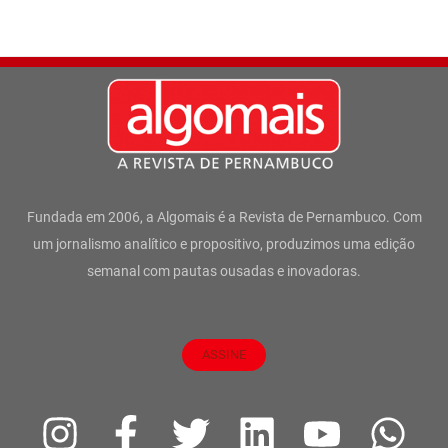
Fundada em 2006, a Algomais é a Revista de Pernambuco. Com
um jornalismo analítico e propositivo, produzimos uma edição
semanal com pautas ousadas e inovadoras.
ASSINE
I
F
T
L
Y
W