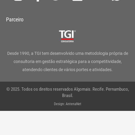
n
a
w
i
o
h
s
c
i
n
u
a
Parceiro
t
e
t
k
t
t
a
b
t
e
u
s
g
o
e
d
b
a
Desde 1990, a TGI tem desenvolvido uma metodologia própria de
r
o
r
i
e
p
consultoria em gestão estratégica para a competitividade,
atendendo clientes de vários portes e atividades.
a
k
n
p
m
-
© 2025. Todos os direitos reservados Algomais. Recife. Pernambuco,
f
Brasil.
Design: AntenaNet