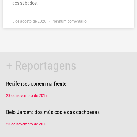
aos sábados,
5 de agosto de 2026
Nenhum comentário
+ Reportagens
Página
Página
Página
Página
Página
Página
Pági
Recifenses correm na frente
23 de novembro de 2015
Belo Jardim: dos músicos e das cachoeiras
23 de novembro de 2015