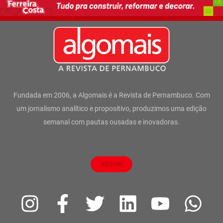
Fundada em 2006, a Algomais é a Revista de Pernambuco. Com
um jornalismo analítico e propositivo, produzimos uma edição
semanal com pautas ousadas e inovadoras.
ASSINE
I
F
T
L
Y
W
n
a
w
i
o
h